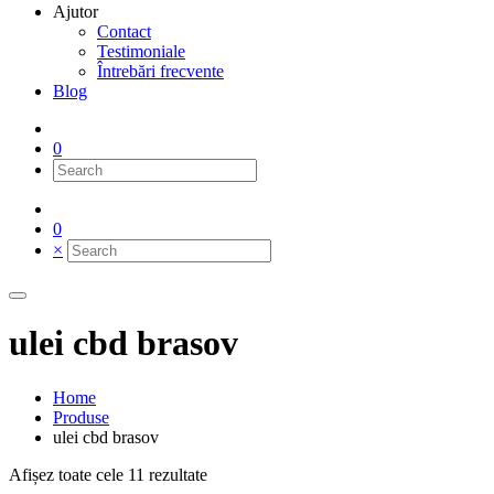
Ajutor
Contact
Testimoniale
Întrebări frecvente
Blog
0
0
×
ulei cbd brasov
Home
Produse
ulei cbd brasov
Afișez toate cele 11 rezultate