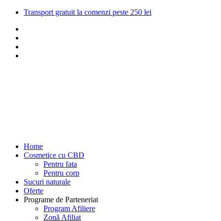
Transport gratuit la comenzi peste 250 lei
Home
Cosmetice cu CBD
Pentru fata
Pentru corp
Sucuri naturale
Oferte
Programe de Parteneriat
Program Afiliere
Zonă Afiliat