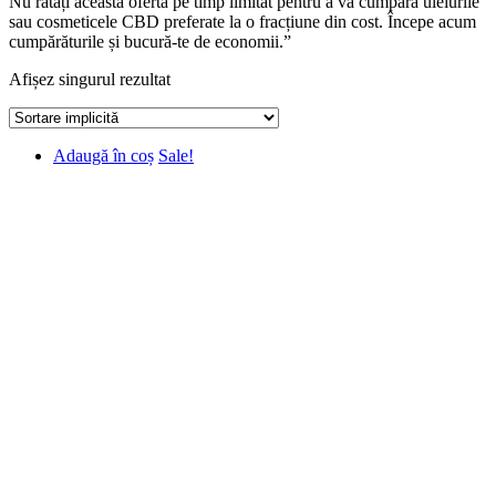
Nu ratați această ofertă pe timp limitat pentru a vă cumpăra uleiurile
sau cosmeticele CBD preferate la o fracțiune din cost. Începe acum
cumpărăturile și bucură-te de economii.”
Afișez singurul rezultat
Adaugă în coș
Sale!