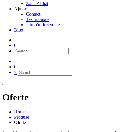
Zonă Afiliat
Ajutor
Contact
Testimoniale
Întrebări frecvente
Blog
0
0
×
Oferte
Home
Produse
Oferte